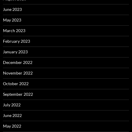
June 2023
May 2023
March 2023
February 2023
January 2023
December 2022
November 2022
October 2022
September 2022
July 2022
June 2022
May 2022