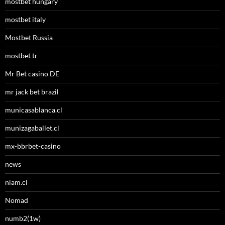
mostbet hungary
mostbet italy
Mostbet Russia
mostbet tr
Mr Bet casino DE
mr jack bet brazil
municasablanca.cl
munizagaballet.cl
mx-bbrbet-casino
news
niam.cl
Nomad
numb2(1w)