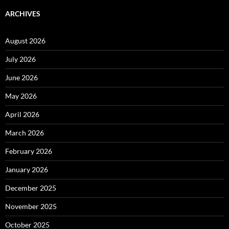
ARCHIVES
August 2026
July 2026
June 2026
May 2026
April 2026
March 2026
February 2026
January 2026
December 2025
November 2025
October 2025