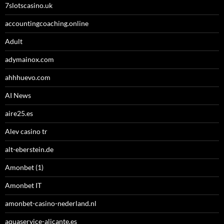
7slotscasino.uk
accountingcoaching.online
Adult
adymainox.com
ahhhuevo.com
AI News
aire25.es
Alev casino tr
alt-eberstein.de
Amonbet (1)
Amonbet IT
amonbet-casino-nederland.nl
aquaservice-alicante.es