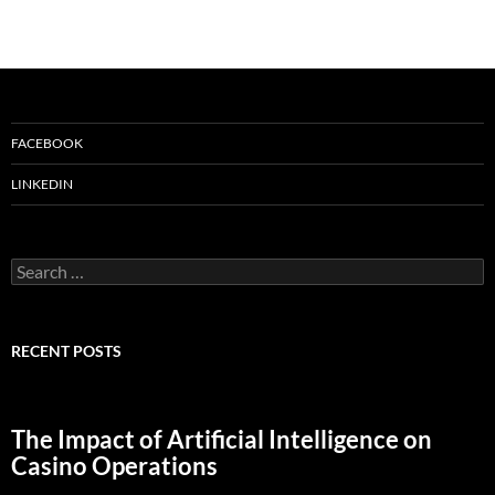
FACEBOOK
LINKEDIN
Search
for:
RECENT POSTS
The Impact of Artificial Intelligence on
Casino Operations