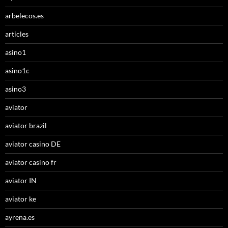
arbelecos.es
articles
asino1
asino1c
asino3
aviator
aviator brazil
aviator casino DE
aviator casino fr
aviator IN
aviator ke
ayrena.es