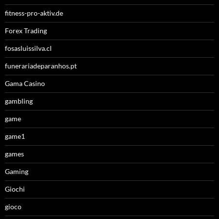
fitness-pro-aktiv.de
Forex Trading
fosasluissilva.cl
funerariadeparanhos.pt
Gama Casino
gambling
game
game1
games
Gaming
Giochi
gioco