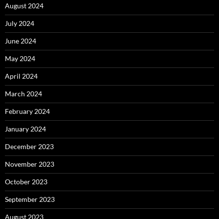
August 2024
July 2024
June 2024
May 2024
April 2024
March 2024
February 2024
January 2024
December 2023
November 2023
October 2023
September 2023
August 2023