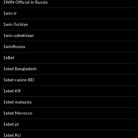
1WIN Official In Russia
1win tr
1win Turkiye
1win uzbekistan
1winRussia
1xBet
1xbet Bangladesh
1xbet casino BD
1xbet KR
1xbet malaysia
1xbet Morocco
1xbet pt
1xbet RU