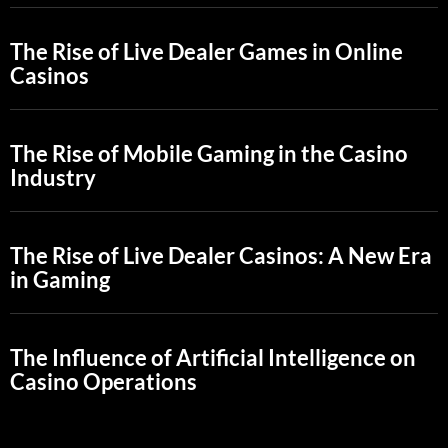
The Rise of Live Dealer Games in Online
Casinos
The Rise of Mobile Gaming in the Casino
Industry
The Rise of Live Dealer Casinos: A New Era
in Gaming
The Influence of Artificial Intelligence on
Casino Operations