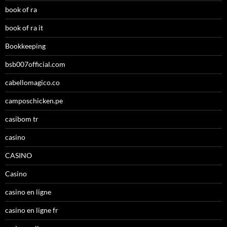
book of ra
book of ra it
Bookkeeping
bsb007official.com
cabellomagico.co
camposchicken.pe
casibom tr
casino
CASINO
Casino
casino en ligne
casino en ligne fr