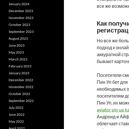
January 2024
все же возмож
December 2023
November 2023
Как получ
October 2023
регистраци
September 2023
August 2023
Но все же бол
June 2023
подход к онлай
May 2023
аккуратной стр
March 2023
бывают карточн
February 2023
January 2023
Посетители см
December 2022
Пин Уп бет для
November 2022
необходимых о
October 2022
посетителям д
September 2022
Пин Уп, их мож
July 2022
aviator pin up k
June 2022
Андроид и Айф
May 2022
облегчает став
April 2022