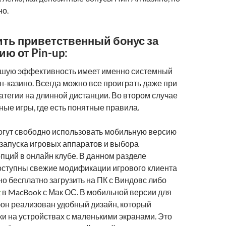
но.
ить приветственный бонус за
ю от Pin-up:
ьшую эффективность имеет именно системный
н-казино. Всегда можно все проиграть даже при
атегии на длинной дистанции. Во втором случае
ые игры, где есть понятные правила.
огут свободно использовать мобильную версию
 запуска игровых аппаратов и выбора
пций в онлайн клубе. В данном разделе
оступны свежие модификации игрового клиента
но бесплатно загрузить на ПК с Виндовс либо
z
в MacBook с Мак ОС. В мобильной версии для
он реализован удобный дизайн, который
ки на устройствах с маленькими экранами. Это