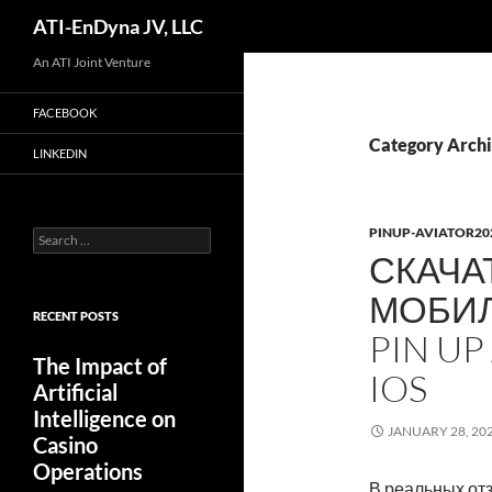
Search
ATI-EnDyna JV, LLC
Skip
An ATI Joint Venture
to
FACEBOOK
content
Category Archi
LINKEDIN
PINUP-AVIATOR20
Search
for:
СКАЧА
МОБИ
RECENT POSTS
PIN UP
The Impact of
IOS
Artificial
Intelligence on
JANUARY 28, 20
Casino
Operations
В реальных отз