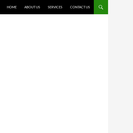
HOME
ABOUT US
SERVICES
CONTACT US