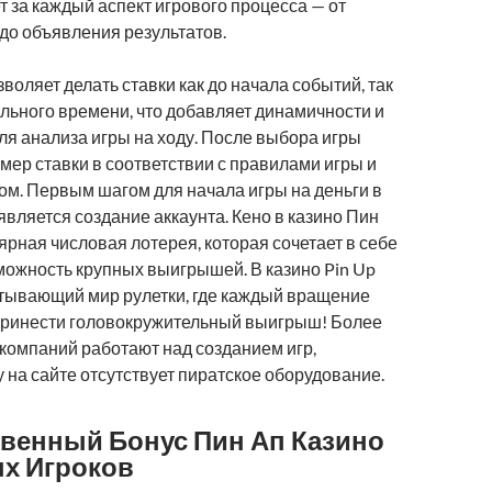
ет за каждый аспект игрового процесса — от
до объявления результатов.
оляет делать ставки как до начала событий, так
льного времени, что добавляет динамичности и
ля анализа игры на ходу. После выбора игры
мер ставки в соответствии с правилами игры и
м. Первым шагом для начала игры на деньги в
является создание аккаунта. Кено в казино Пин
ярная числовая лотерея, которая сочетает в себе
можность крупных выигрышей. В казино Pin Up
атывающий мир рулетки, где каждый вращение
принести головокружительный выигрыш! Более
компаний работают над созданием игр,
 на сайте отсутствует пиратское оборудование.
венный Бонус Пин Ап Казино
х Игроков