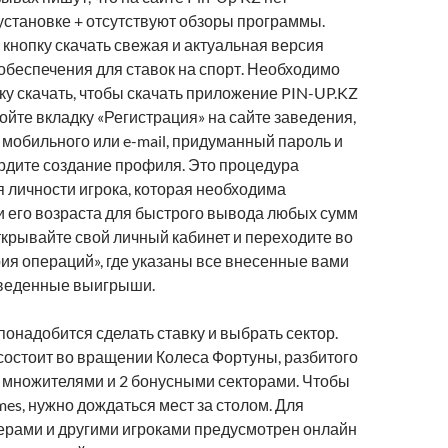
установке + отсутствуют обзоры программы.
 кнопку скачать свежая и актуальная версия
обеспечения для ставок на спорт. Необходимо
ку скачать, чтобы скачать приложение PIN-UP.KZ
ройте вкладку «Регистрация» на сайте заведения,
мобильного или e-mail, придуманный пароль и
ердите создание профиля. Это процедура
 личности игрока, которая необходима
 его возраста для быстрого вывода любых сумм
крывайте свой личный кабинет и переходите во
ия операций», где указаны все внесенные вами
веденные выигрыши.
понадобится сделать ставку и выбрать сектор.
состоит во вращении Колеса Фортуны, разбитого
с множителями и 2 бонусными секторами. Чтобы
ames, нужно дождаться мест за столом. Для
ерами и другими игроками предусмотрен онлайн