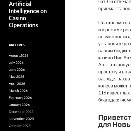
чат. Он отвеча
Artificial
приема ставок 
Intelligence on
Casino
Платформа позв
Operations
и в режиме реа
возможности д
установите раз
ARCHIVES
вашим бюджето
August 2026
казино Пин Ап 
July 2026
Ап — это попул
June 2026
простоту и воз
May 2026
вас ждет захв
April 2026
колеса может 
March 2026
116 известных 
February 2026
благодаря чему
January 2026
December 2025
Приветст
November 2025
для Новы
October 2025