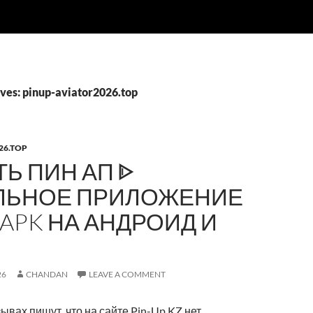
ves: pinup-aviator2026.top
26.TOP
ТЬ ПИН АП ᐈ
ЛЬНОЕ ПРИЛОЖЕНИЕ
 APK НА АНДРОИД И
26
CHANDAN
LEAVE A COMMENT
ывах пишут, что на сайте Pin-Up KZ нет