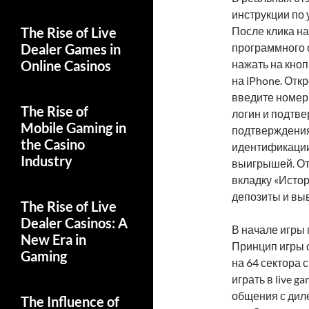
инструкции по 
The Rise of Live
После клика на
Dealer Games in
программного 
Online Casinos
нажать на кноп
на iPhone. Отк
введите номер 
The Rise of
логин и подтв
Mobile Gaming in
подтверждения
the Casino
идентификации
Industry
выигрышей. От
вкладку «Истор
депозиты и вы
The Rise of Live
Dealer Casinos: A
В начале игры 
New Era in
Принцип игры 
Gaming
на 64 сектора 
играть в live g
общения с дил
The Influence of