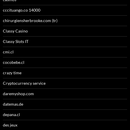
cccituango.co 14000
chirurgiensherbrooke.com (tr)
Classy Casino
Classy Slots IT
cmi.cl
cocobebe.cl
crazy time
Cryptocurrency service
daremyshop.com
datemas.de
depana.cl
des jeux