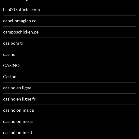
bsb007official.com
cabellomagico.co
camposchicken.pe
casibom tr
casino
CASINO
Casino
casino en ligne
casino en ligne fr
casino onlina ca
casino online ar
casinò online it