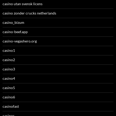
casino utan svensk licens
casino zonder crucks netherlands
casino_bizum
casino-beef.app
casino-vegashero.org
casino1
casino2
casino3
casino4
casino5
casino6
casinofast
casinos