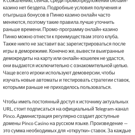
К сожалению, сейчас среди промопредложений онлайн-
казино нет бездепа. Подробные условия получения и
отыгрыша бонусов в Пинко казино онлайн часто
меняются, поэтому такие правила лучше уточнить
раньше времени. Промо-программу онлайн-казино
Пинко можно отнести к преимуществам этого клуба.
Также никто не заставит вас зарегистрироваться после
игры в деморежиме. Конечно же, вывести выигранные
демокредиты на карту или онлайн-кошелек не удастся,
они выдаются исключительно с ознакомительной целью.
Чаще всего игроки используют демоверсии, чтобы
изучать новые автоматы и тестировать стратегии ставок,
которыми раньше не приходилось пользоваться.
Чтобы иметь постоянный доступ к источнику актуальных
URL, стоит подписаться на официальный Telegram-канал
Pinco. Администрация регулярно создает доступные
домены Pinco Casino на русском языке. Произведение —
это сумма необходимых для «открутки» ставок. За каждые