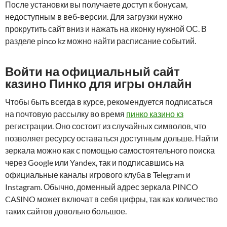
После установки вы получаете доступ к бонусам,
недоступным в веб-версии. Для загрузки нужно
прокрутить сайт вниз и нажать на иконку нужной ОС. В
разделе pinco kz можно найти расписание событий.
Войти на официальный сайт
казино Пинко для игры онлайн
Чтобы быть всегда в курсе, рекомендуется подписаться
на почтовую рассылку во время
пинко казино кз
регистрации. Оно состоит из случайных символов, что
позволяет ресурсу оставаться доступным дольше. Найти
зеркала можно как с помощью самостоятельного поиска
через Google или Yandex, так и подписавшись на
официальные каналы игрового клуба в Telegram и
Instagram. Обычно, доменный адрес зеркала PINCO
CASINO может включат в себя цифры, так как количество
таких сайтов довольно большое.