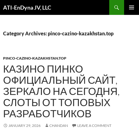
Skip
Search
ATI-EnDyna JV, LLC
to
PRIMAR
content
MENU
Category Archives: pinco-cazino-kazakhstan.top
PINCO-CAZINO-KAZAKHSTAN.TOP
КАЗИНО ПИНКО
ОФИЦИАЛЬНЫЙ САЙТ,
ЗЕРКАЛО НА СЕГОДНЯ,
СЛОТЫ ОТ ТОПОВЫХ
РАЗРАБОТЧИКОВ
JANUARY 29, 2026
CHANDAN
LEAVE A COMMENT