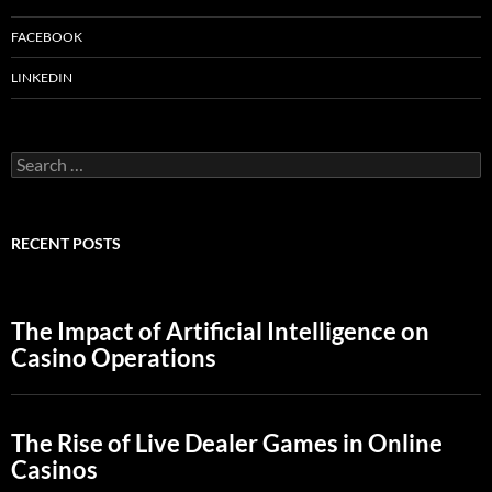
FACEBOOK
LINKEDIN
Search
for:
RECENT POSTS
The Impact of Artificial Intelligence on
Casino Operations
The Rise of Live Dealer Games in Online
Casinos