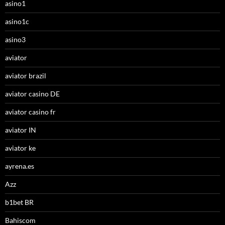
asino1
asino1c
asino3
aviator
aviator brazil
aviator casino DE
aviator casino fr
aviator IN
aviator ke
ayrena.es
Azz
b1bet BR
Bahiscom