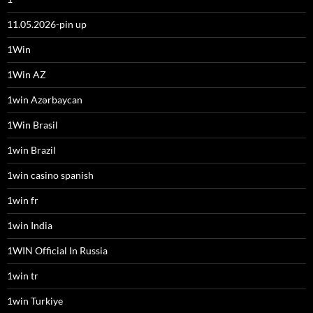
11.05.2026-pin up
1Win
1Win AZ
1win Azərbaycan
1Win Brasil
1win Brazil
1win casino spanish
1win fr
1win India
1WIN Official In Russia
1win tr
1win Turkiye