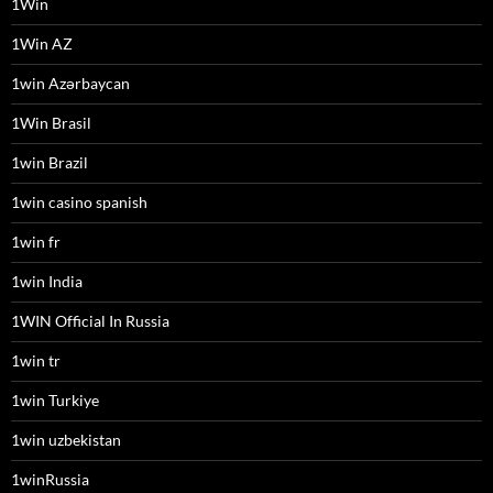
1Win
1Win AZ
1win Azərbaycan
1Win Brasil
1win Brazil
1win casino spanish
1win fr
1win India
1WIN Official In Russia
1win tr
1win Turkiye
1win uzbekistan
1winRussia