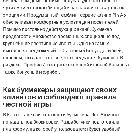
бесплатном демо-режиме, получая удовольствие от
ярких моментов комбинаций и наслаждаясь азартными
эмоциями. Продуманный гемблинг сервис казино Pin Ap
обеспечивает комфортные условия для посетителей.
Помимо постоянно действующих акций, букмекер
предлагает и множество временных, специально под
крупнейшие спортивные ивенты. Одно из самых
выгодных предложений – Стартовый Бонус до рублей,
впрочем, это далеко не всё, что предлагает букмекер. В
разделе “Профиль” смотрите основной игровой баланс, а
также бонусный и фрибет.
Как букмекеры защищают своих
клиентов и соблюдают правила
честной игры
В Казахстане сайты казино и букмекера Пин Ап могут
попадать под блокировки. Разработчики подготовили
платформу, на которой у пользователя будет удобный