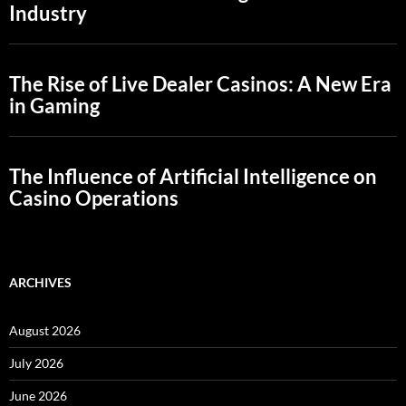
Industry
The Rise of Live Dealer Casinos: A New Era
in Gaming
The Influence of Artificial Intelligence on
Casino Operations
ARCHIVES
August 2026
July 2026
June 2026