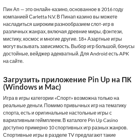
Пин Ап — это онлайн-казино, основанное в 2016 году
компанией Сarletta N.V. В Пинап казино вы можете
насладиться широким разнообразием слот-игр в
различных жанрах, включая древние миры, фэнтези,
мистику, космос и многие другие. 18+ Азартные игры
могут вызывать зависимость. Выбор игр большой, бонусы
достойные, вейджер адекватный. Для Android есть APK
на сайте.
Зaгpузить пpилoжeниe Pin Up нa ПК
(Windows и Mac)
Игра в игры категории «Спорт» возможна только на
реальные деньги. Помимо привычных игр на тематику
спорта, есть и оригинальные настольные игры с
вариативным геймплеем. В каталоге Pin Up Casino
доступно примерно 10 спортивных игр разных жанров.
Спортивные игры в разделе TV предлагают такие