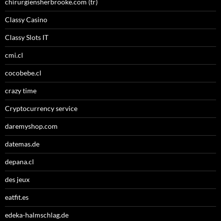
chirurgiensherbrooke.com (tr)
Classy Casino
Classy Slots IT
cmi.cl
cocobebe.cl
crazy time
Cryptocurrency service
daremyshop.com
datemas.de
depana.cl
des jeux
eatfit.es
edeka-halmschlag.de