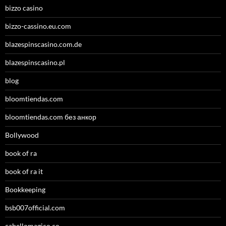
bizzo casino
bizzo-cassino.eu.com
blazespinscasino.com.de
blazespinscasino.pl
blog
bloomtiendas.com
bloomtiendas.com без анкор
Bollywood
book of ra
book of ra it
Bookkeeping
bsb007official.com
cabellomagico.co